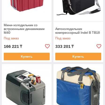
Мини-холодильник со
встроенными динамиками
Автохолодильник
M40
компрессорный Indel B TB18
Под заказ
Под заказ
166 221
333 201
₸
₸
Купить
Купить