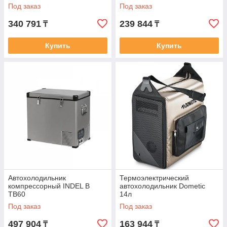
Под заказ
Под заказ
340 791
239 844
₸
₸
Купить
Купить
Автохолодильник
Термоэлектрический
компрессорный INDEL B
автохолодильник Dometic
TB60
14л
Под заказ
Под заказ
497 904
163 944
₸
₸