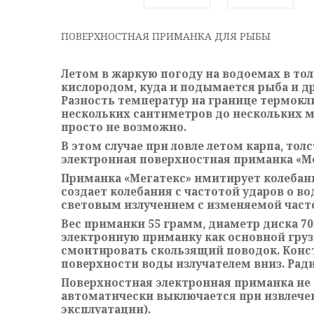
ПОВЕРХНОСТНАЯ ПРИМАНКА ДЛЯ РЫБЫ
Летом в жаркую погоду на водоемах в тол
кислородом, куда и подымается рыба и др
Разность температур на границе термокл
нескольких сантиметров до нескольких м
просто не возможно.
В этом случае при ловле летом карпа, тол
электронная поверхностная приманка «Ме
Приманка «Мегатекс» имитирует колебани
создает колебания с частотой ударов о в
световым излучением с изменяемой част
Вес приманки 55 грамм, диаметр диска 7
электронную приманку как основной груз
смонтировать скользящий поводок. Конст
поверхности воды излучателем вниз. Рад
Поверхностная электронная приманка не 
автоматически выключается при извлечени
эксплуатации).