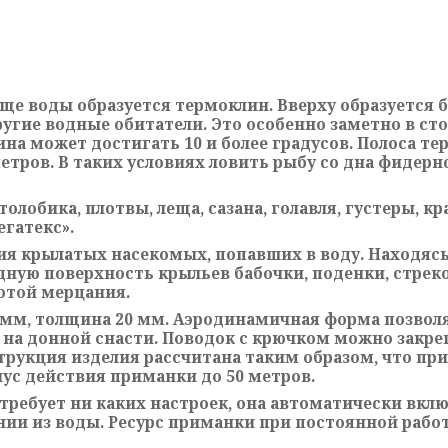
ще воды образуется термоклин. Вверху образуется б
угие водные обитатели. Это особенно заметно в сто
ина может достигать 10 и более градусов. Полоса 
етров. В таких условиях ловить рыбу со дна фидерн
столобика, плотвы, леща, сазана, голавля, густеры, 
гатекс».
я крылатых насекомых, попавших в воду. Находясь
одную поверхность крыльев бабочки, поденки, стреко
отой мерцания.
0мм, толщина 20 мм. Аэродинамичная форма позволя
 на донной снасти. Поводок с крючком можно закре
рукция изделия рассчитана таким образом, что при
иус действия приманки до 50 метров.
требует ни каких настроек, она автоматически вклю
и из воды. Ресурс приманки при постоянной работе