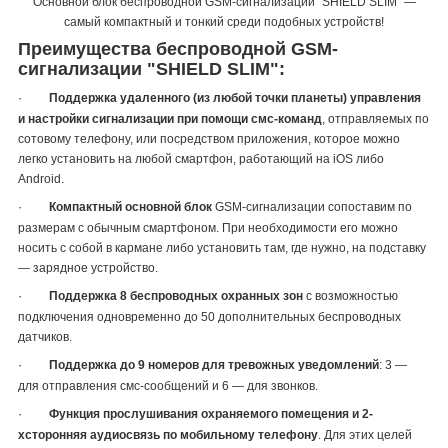
Основной блок беспроводной GSM-сигнализации "SHIELD SLIM" —
самый компактный и тонкий среди подобных устройств!
Преимущества беспроводной GSM-
сигнализации "SHIELD SLIM":
·
Поддержка удаленного (из любой точки планеты) управления
и настройки сигнализации при помощи смс-команд
, отправляемых по
сотовому телефону, или посредством приложения, которое можно
легко установить на любой смартфон, работающий на iOS либо
Android.
·
Компактный основной блок
GSM-сигнализации сопоставим по
размерам с обычным смартфоном. При необходимости его можно
носить с собой в кармане либо установить там, где нужно, на подставку
— зарядное устройство.
·
Поддержка 8 беспроводных охранных зон
с возможностью
подключения одновременно до 50 дополнительных беспроводных
датчиков.
·
Поддержка до 9 номеров для тревожных уведомлений
: 3 —
для отправления смс-сообщений и 6 — для звонков.
·
Функция прослушивания охраняемого помещения и 2-
хсторонняя аудиосвязь по мобильному телефону
. Для этих целей