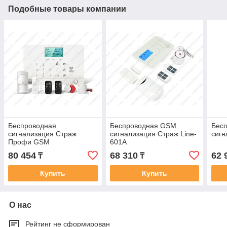
Подобные товары компании
Беспроводная
Беспроводная GSM
Бес
сигнализация Страж
сигнализация Страж Line-
сиг
Профи GSM
601A
80 454
68 310
62 
₸
₸
Купить
Купить
О нас
Рейтинг не сформирован