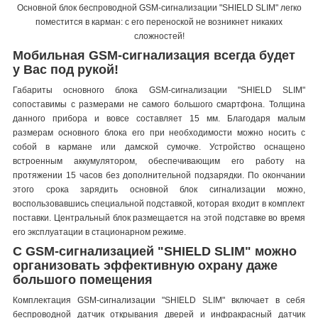
Основной блок беспроводной GSM-сигнализации "SHIELD SLIM" легко
поместится в карман: с его переноской не возникнет никаких
сложностей!
Мобильная GSM-сигнализация всегда будет
у Вас под рукой!
Габариты основного блока GSM-сигнализации "SHIELD SLIM"
сопоставимы с размерами не самого большого смартфона. Толщина
данного прибора и вовсе составляет 15 мм. Благодаря малым
размерам основного блока его при необходимости можно носить с
собой в кармане или дамской сумочке. Устройство оснащено
встроенным аккумулятором, обеспечивающим его работу на
протяжении 15 часов без дополнительной подзарядки. По окончании
этого срока зарядить основной блок сигнализации можно,
воспользовавшись специальной подставкой, которая входит в комплект
поставки. Центральный блок размещается на этой подставке во время
его эксплуатации в стационарном режиме.
С GSM-сигнализацией "SHIELD SLIM" можно
организовать эффективную охрану даже
большого помещения
Комплектация GSM-сигнализации "SHIELD SLIM" включает в себя
беспроводной датчик открывания дверей и инфракрасный датчик