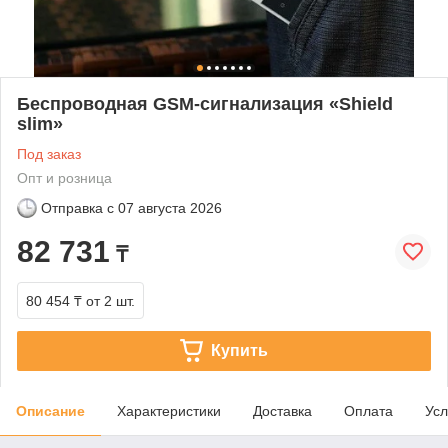
Беспроводная GSM-сигнализация «Shield
slim»
Под заказ
Опт и розница
Отправка с
07 августа 2026
82 731
₸
80 454 ₸
от 2 шт.
Купить
Описание
Характеристики
Доставка
Оплата
Усл