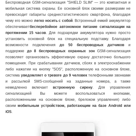
Беспроводная GSM-сигнализация "SHIELD SLIM" — это компактная и
мобильная система охраны. Ее основной блок своими размерами не
превосходит габариты среднестатистического смартфона, благодаря
чему его можно
легко носить с собой
. Встроенный емкий аккумулятор
обеспечивает
бесперебойное автономное питание сигнализации на
протяжении 15 часов
. Для подзарядки аккумулятора нужно просто
установить основной блок на специальную подставку. Благодаря
возможности подключения
до 50 беспроводных датчиков
и
поддержке
до 8 беспроводных охранных зон
GSM-сигнализация
позволяет организовать эффективную охрану достаточно большого
помещения. При срабатывании датчиков, сбоях в электроснабжении
либо нажатии на кнопку "SOS", расположенную на основном блоке,
система
уведомляет о тревоге до 9 человек
телефонными звонками
и рассылкой SMS-сообщений на заданные номера, а также
немедленно включает
встроенную сирену
. Для управления
сигнализацией Вы можете воспользоваться кнопками,
расположенными на основном блоке, брелоком управления) либо
своим
мобильным устройством, работающим на базе Android или
iOS
.