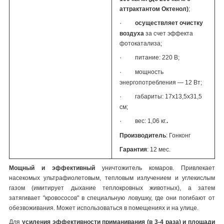
аттрактантом Октенол)
;
·
осуществляет очистку
воздуха
за счет эффекта
фотокатализа;
·
питание: 220 В;
·
мощность
энергопотребления — 12 Вт;
·
габариты: 17х13,5х31,5
см;
·
вес: 1,06 кг.
.
Производитель
: Гонконг
Гарантия
: 12 мес.
Мощный и эффективный
уничтожитель комаров. Привлекает
насекомых ультрафиолетовым, тепловым излучением и углекислым
газом (имитирует дыхание теплокровных животных), а затем
затягивает "кровососов" в специальную ловушку, где они погибают от
обезвоживания. Может использоваться в помещениях и на улице.
Для
усиления эффективности приманивания (в 3-4 раза) и площади