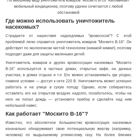
По внешнему виду уничтожитель комаров "Москито В-16" напоминает
мобильный кондиционер, поэтому удачно сочетается с любой
обстановкой
Где можно использовать уничтожитель
насекомых?
Страдаете от нашествия надоедливых "кровососов"? С этой
проблемой легко справится уничтожитель комаров "Москито В-16". Он
действует по экологически чистой технологии (никакой химии!), поэтому
подходит даже для защиты маленьких детей.
Уничтожитель комаров и других кровососущих насекомых "Москито
В-16" используется в частных домах, открытых кафе, на дачных
участках, в домах отдыха и т.п. Его можно устанавливать где угодно,
главное условие — доступ к сети 220 В. Уничтожитель может успешно
работать и на улице в сухую погоду. Однако, если собираетесь
оставлять его на открытом воздухе надолго, позаботьтесь, чтобы на
него не попал дождь — установите прибор и сделайте над ним
небольшой навес.
Как работает "Москито В-16"?
Известно, что абсолютное большинство кровососущих насекомых
изначально обнаруживает свою потенциальную жертву (например,
человека) по выдыхаемому углекислому газу. На более близких