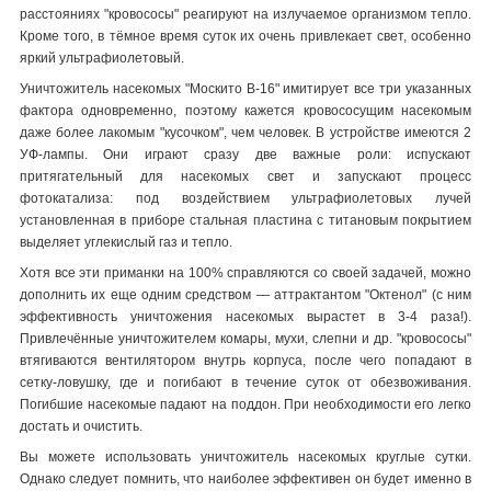
расстояниях "кровососы" реагируют на излучаемое организмом тепло.
Кроме того, в тёмное время суток их очень привлекает свет, особенно
яркий ультрафиолетовый.
Уничтожитель насекомых "Москито В-16" имитирует все три указанных
фактора одновременно, поэтому кажется кровососущим насекомым
даже более лакомым "кусочком", чем человек. В устройстве имеются 2
УФ-лампы. Они играют сразу две важные роли: испускают
притягательный для насекомых свет и запускают процесс
фотокатализа: под воздействием ультрафиолетовых лучей
установленная в приборе стальная пластина с титановым покрытием
выделяет углекислый газ и тепло.
Хотя все эти приманки на 100% справляются со своей задачей, можно
дополнить их еще одним средством — аттрактантом "Октенол" (с ним
эффективность уничтожения насекомых вырастет в 3-4 раза!).
Привлечённые уничтожителем комары, мухи, слепни и др. "кровососы"
втягиваются вентилятором внутрь корпуса, после чего попадают в
сетку-ловушку, где и погибают в течение суток от обезвоживания.
Погибшие насекомые падают на поддон. При необходимости его легко
достать и очистить.
Вы можете использовать уничтожитель насекомых круглые сутки.
Однако следует помнить, что наиболее эффективен он будет именно в