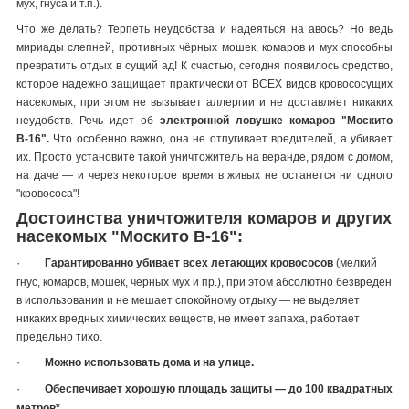
мух, гнуса и т.п.).
Что же делать? Терпеть неудобства и надеяться на авось? Но ведь
мириады слепней, противных чёрных мошек, комаров и мух способны
превратить отдых в сущий ад! К счастью, сегодня появилось средство,
которое надежно защищает практически от ВСЕХ видов кровососущих
насекомых, при этом не вызывает аллергии и не доставляет никаких
неудобств. Речь идет об
электронной ловушке комаров "Москито
В-16".
Что особенно важно, она не отпугивает вредителей, а убивает
их. Просто установите такой уничтожитель на веранде, рядом с домом,
на даче — и через некоторое время в живых не останется ни одного
"кровососа"!
Достоинства уничтожителя комаров и других
насекомых "Москито В-16":
·
Гарантированно убивает всех летающих кровососов
(мелкий
гнус, комаров, мошек, чёрных мух и пр.), при этом абсолютно безвреден
в использовании и не мешает спокойному отдыху — не выделяет
никаких вредных химических веществ, не имеет запаха, работает
предельно тихо.
·
Можно использовать дома и на улице.
·
Обеспечивает хорошую площадь защиты — до 100 квадратных
метров*
.