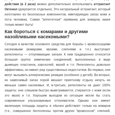
действия (в 2 раза)
можно дополнительно использовать
аттрактант
Октенол
(докупается отдельно). Это натуральный аттрактант, который
изготовлен из безопасных компонентов, имитирующих запах кожи и
пота человека. Самая "аппетитная" приманка для комаров, какая
только может быть!
Как бороться с комарами и другими
назойливыми насекомыми?
Сегодня в качестве основного средства для борьбы с кровососущими
насекомыми (комарами, мухами, слепнями и т.п.) выступают
репелленты — отпугивающие запахи. К ним традиционно относится
большая группа химических соединений, выполненных в виде
дымящих пластинок, аэрозолей, мазей и т.п. Репелленты довольно
эффективны, но имеют ряд существенных недостатков. Во-первых, они
могут вызывать аллергические реакции (особенно у детей). Во-вторых,
их навязчивый запах порой мешает приятному отдыху ничуть не
меньше самих насекомых. И, в-третьих, репелленты не дают 100%
защиты: они слишком быстро выветриваются, стираются с кожи (если
это мази) и т.п. Хорошим выходом из ситуации могли бы стать
современные ультразвуковые отпугиватели. Однако они имеют
маленькую площадь защиты и обычно действуют только на комаров
(т.е., совершенно бесполезны против других "кровососов": слепней,