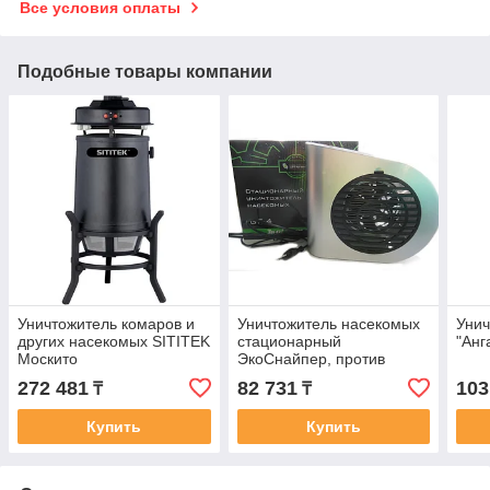
Все условия оплаты
Подобные товары компании
Уничтожитель комаров и
Уничтожитель насекомых
Унич
других насекомых SITITEK
стационарный
"Анг
Москито
ЭкоСнайпер, против
комаров, мошек, москитов
272 481
82 731
103
₸
₸
и мух.
Купить
Купить