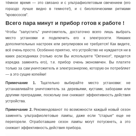
тёмное время — это связано и с ультрафиолетовым свечением (его
гораздо лучше видно в темноте!), и с биологическими ритмами
"кровососов".
Всего пара минут и прибор готов к работе !
Чтобы "запустить" уничтожитель, достаточно всего лишь выбрать
место установки и подключить его к электросети. Никаких
дополнительных настроек или регулировок не требуется! Как видите,
всё очень просто. Особенно приятно, что устройство не нуждается ни в
каких расходниках (только если Вы используете "Октенол", придется
изредка заменять его), т.е. прибор очень экономичен. Вы платите
только за сам уничтожитель и электроэнергию, которую он потребляет
— а это сущие копейки!
Примечание 1.
Тщательно выбирайте место установки: не
устанавливайте уничтожитель за деревьями, кустами, заборами или
другими преградами, поскольку они снижают эффективность действия
устройства.
Примечание 2.
Рекомендованот по возможности каждый новый сезон
заменять ультрафиолетовые лампы, даже если "старые" еще не
перегорели. Отработавшие сезон лампы могут потускнеть, а это
снижает эффективность действия прибора.