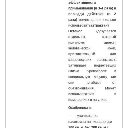
эффективности
приманивания (в 3-4 раза) и
площади действия (в 2
раза)
можно дополнительно
использовать
аттрактант
Октенол
(докупается
отдельно), который
имитирует аромат
человеческой кожи,
притягательный для
кровососущих насекомых.
Затягивает подлетевших
близко "кровососов" в
специальную ловушку, где
они погибают от
обезвоживания. Может
использоваться в
помещениях и на улице.
Особенности:
·
уничтожение
насекомых на площади
до
100 кв. м.
(до 200 кв. м с