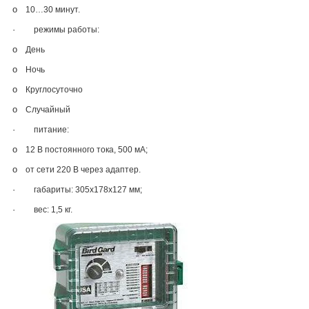
o
10…30 минут.
·
режимы работы:
o
День
o
Ночь
o
Круглосуточно
o
Случайный
·
питание:
o
12 В постоянного тока, 500 мА;
o
от сети 220 В через адаптер.
·
габариты: 305х178х127 мм;
·
вес: 1,5 кг.