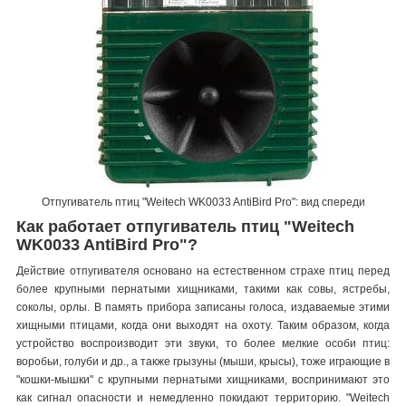
Отпугиватель птиц "Weitech WK0033 AntiBird Pro": вид спереди
Как работает отпугиватель птиц "Weitech
WK0033 AntiBird Pro"?
Действие отпугивателя основано на естественном страхе птиц перед
более крупными пернатыми хищниками, такими как совы, ястребы,
соколы, орлы. В память прибора записаны голоса, издаваемые этими
хищными птицами, когда они выходят на охоту. Таким образом, когда
устройство воспроизводит эти звуки, то более мелкие особи птиц:
воробьи, голуби и др., а также грызуны (мыши, крысы), тоже играющие в
"кошки-мышки" с крупными пернатыми хищниками, воспринимают это
как сигнал опасности и немедленно покидают территорию. "Weitech