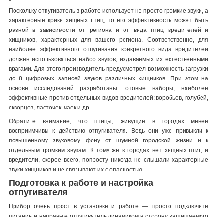
Поскольку отпугиватель в работе использует не просто громкие звуки, а
характерные крики хищных птиц, то его эффективность может быть
разной в зависимости от региона и от вида птиц вредителей и
хищников, характерных для вашего региона. Соответственно, для
наиболее эффективного отпугивания конкретного вида вредителей
должен использоваться набор звуков, издаваемых их естественными
врагами. Для этого производитель предусмотрел возможность загрузки
до 8 цифровых записей звуков различных хищников. При этом на
основе исследований разработаны готовые наборы, наиболее
эффективные против отдельных видов вредителей: воробьев, голубей,
скворцов, ласточек, чаек и др.
Обратите внимание, что птицы, живущие в городах менее
восприимчивы к действию отпугивателя. Ведь они уже привыкли к
повышенному звуковому фону от шумной городской жизни и к
отдельным громким звукам. К тому же в городах нет хищных птиц и
вредители, скорее всего, попросту никогда не слышали характерные
звуки хищников и не связывают их с опасностью.
Подготовка к работе и настройка
отпугивателя
Прибор очень прост в установке и работе — просто подключите
питание и направьте отпугиватель динамиком в сторону защищаемого