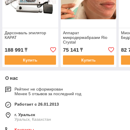
Дарсонваль эпилятор
Аппарат
Миос
КАРАТ
микродермабразии Rio
Бедр
Crystal
188 991
75 141
82 
₸
₸
Купить
Купить
О нас
Рейтинг не сформирован
Менее 5 отзывов за последний год
Работает с 26.01.2013
г. Уральск
Уральск, Казахстан
Контакты