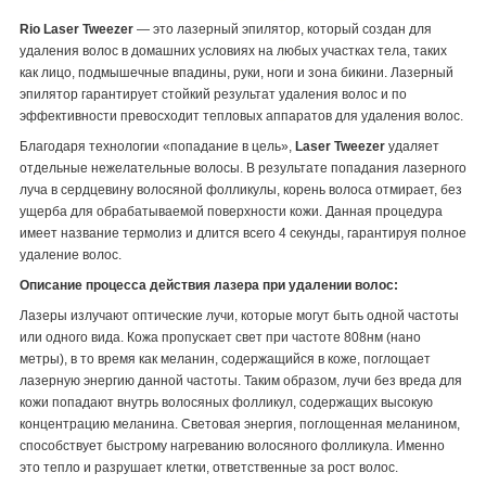
Rio Laser Tweezer
― это лазерный эпилятор, который создан для
удаления волос в домашних условиях
на любых участках тела, таких
как лицо, подмышечные впадины, руки, ноги и зона бикини. Лазерный
эпилятор гарантирует стойкий результат удаления волос и по
эффективности превосходит тепловых аппаратов для удаления волос.
Благодаря технологии «попадание в цель»,
Laser Tweezer
удаляет
отдельные нежелательные волосы. В результате попадания лазерного
луча в сердцевину волосяной фолликулы, корень волоса отмирает, без
ущерба для обрабатываемой поверхности кожи. Данная процедура
имеет название термолиз и длится всего 4 секунды, гарантируя полное
удаление волос.
Описание процесса действия лазера при удалении волос:
Лазеры излучают оптические лучи, которые могут быть одной частоты
или одного вида. Кожа пропускает свет при частоте 808нм (нано
метры), в то время как меланин, содержащийся в коже, поглощает
лазерную энергию данной частоты. Таким образом, лучи без вреда для
кожи попадают внутрь волосяных фолликул, содержащих высокую
концентрацию меланина. Световая энергия, поглощенная меланином,
способствует быстрому нагреванию волосяного фолликула. Именно
это тепло и разрушает клетки, ответственные за рост волос.