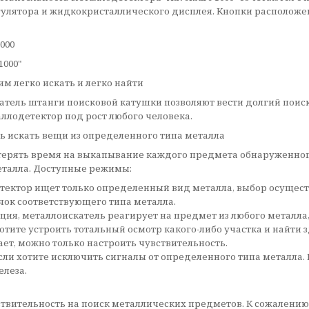
егулятора и жидкокристаллического дисплея. Кнопки расположе
000
1000"
ним легко искать и легко найти
тель штанги поисковой катушки позволяют вести долгий поиск
ллодетектор под рост любого человека.
ь искать вещи из определенного типа металла
и терять время на выкапывание каждого предмета обнаруженно
еталла. Доступные режимы:
ектор ищет только определенный вид металла, выбор осуществл
ок соответствующего типа металла.
кция, металлоискатель реагирует на предмет из любого металла
отите устроить тотальный осмотр какого-либо участка и найти
т, можно только настроить чувствительность.
ли хотите исключить сигналы от определенного типа металла. 
елеза.
ствительность на поиск металлических предметов. К сожалению,