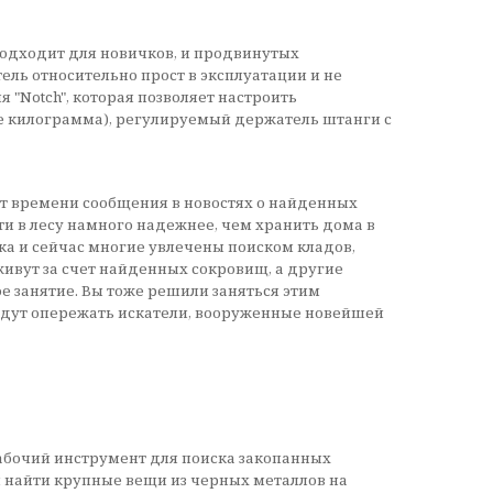
одходит для новичков, и продвинутых
ель относительно прост в эксплуатации и не
"Notch", которая позволяет настроить
ее килограмма), регулируемый держатель штанги с
от времени сообщения в новостях о найденных
ти в лесу намного надежнее, чем хранить дома в
ика и сейчас многие увлечены поиском кладов,
ивут за счет найденных сокровищ, а другие
е занятие. Вы тоже решили заняться этим
удут опережать искатели, вооруженные новейшей
абочий инструмент для поиска закопанных
 найти крупные вещи из черных металлов на