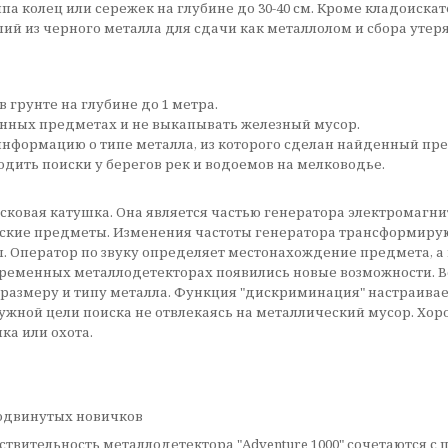
 типа колец или сережек на глубине до 30-40 см. Кроме кладоис
ий из черного металла для сдачи как металлолом и сбора уте
грунте на глубине до 1 метра.
енных предметах и не выкапывать железный мусор.
нформацию о типе металла, из которого сделан найденный пре
дить поиски у берегов рек и водоемов на мелководье.
ковая катушка. Она является частью генератора электромагнит
ские предметы. Изменения частоты генератора трансформирую
 Оператор по звуку определяет местонахождение предмета, а по
современных металлодетекторах появились новые возможности
размеру и типу металла. Функция "дискриминация" настраивае
нужной цели поиска не отвлекаясь на металлический мусор. Хо
ка или охота.
родвинутых новичков
ствительность металлодетектора "Adventure 1000" сочетаются с