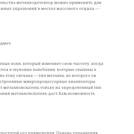
кательства металлодетектор можно применить для
рянных украшений в местах массового отдыха —
дмет.
ных волн, который изменяет свою частоту, когда
тся в звуковые колебания, которые слышны в
 тону сигнала — тип металла, из которого он
. Встроенные микропроцессорные анализаторы
т металлоискатель только на определенный тип
роший металлоискатель даст Вам возможность
 простотой его применения. Панель управления