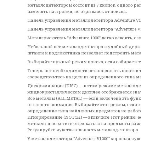
металлодетектором состоит из 7 кнопок, одного р
изменять настройки, не отрываясь от поиска.
Панель управления металлодетектора Adventure V1
Панель управления металлодетектора "Adventure V
Металлоискатель "Adventure 1000" легко освоить, с 
Небольшой вес металлодетектора и удобный держа
штанги и подлокотника позволяет подстроить мета
Выбирайте нужный режим поиска, если собираетес
Теперь нет необходимости останавливать поиск 
сосредоточьтесь на цели из определенного типа м
Дискриминация (DISC) — в этом режиме металлодет
жидкокристаллическом дисплее отображается знач
Все металлы (ALL METAL) — если включена эта фун
от вашего внимания. Выбирайте этот режим, если х
определение типа найденных предметов не работае
Игнорирование (NOTCH) — включите этот режим, ес
металлы и не хотите отвлекаться на предметы из ж
Регулируйте чувствительность металлодетектора
У металлодетектора "Adventure V1000" хорошая чув