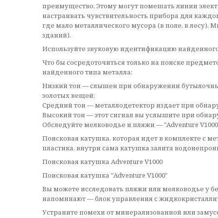
преимущество. Этому могут помешать линии элект
настраивать чувствительность прибора для каждог
где мало металлического мусора (в поле, в лесу).
зданий).
Используйте звуковую идентификацию найденного
Что бы сосредоточиться только на поиске предмет
найденного типа металла:
Низкий тон — слышен при обнаружении бутылочны
золотых вещей;
Средний тон — металлодетектор издает при обнару
Высокий тон — этот сигнал вы услышите при обна
Обследуйте мелководье и пляжи — "Adventure V1000
Поисковая катушка, которая идет в комплекте с м
пластика, внутри сама катушка залита водонепро
Поисковая катушка Adventure V1000
Поисковая катушка "Adventure V1000"
Вы можете исследовать пляжи или мелководье у бер
напоминают — блок управления с жидкокристаллич
Устраните помехи от минерализованной или заму