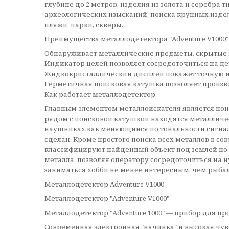
глубине до 2 метров, изделия из золота и серебра
археологических изысканий, поиска крупных издел
пляжи, парки, скверы.
Преимущества металлодетектора "Adventure V1000"
Обнаруживает металлические предметы, скрытые в 
Индикатор целей позволяет сосредоточиться на ц
Жидкокристаллический дисплей покажет точную и
Герметичная поисковая катушка позволяет произво
Как работает металлодетектор
Главным элементом металлоискателя является поис
рядом с поисковой катушкой находятся металличе
наушниках как меняющийся по тональности сигнал.
сделан. Кроме простого поиска всех металлов в 
классифицируют найденный объект под землей по 
металла, позволяя оператору сосредоточиться на 
заниматься хобби не менее интересным, чем рыбал
Металлодетектор Adventure V1000
Металлодетектор "Adventure V1000"
Металлодетектор "Adventure 1000" — прибор для п
Современная электронная "начинка" и высокая чув