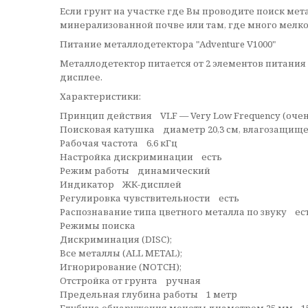
Если грунт на участке где Вы проводите поиск мет
минерализованной почве или там, где много мелко
Питание металлодетектора "Adventure V1000"
Металлодетектор питается от 2 элементов питания
дисплее.
Характеристики:
Принцип действия VLF — Very Low Frequency (очен
Поисковая катушка диаметр 20,3 см, влагозащищ
Рабочая частота 6,6 кГц
Настройка дискриминации есть
Режим работы динамический
Индикатор ЖК-дисплей
Регулировка чувствительности есть
Распознавание типа цветного металла по звуку ест
Режимы поиска
Дискриминация (DISC);
Все металлы (ALL METAL);
Игнорирование (NOTCH);
Отстройка от грунта ручная
Предельная глубина работы 1 метр