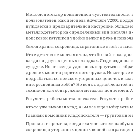
Металлодетектор повышенной чувствительности, п
пользователей. Как и модель Adventure V2000, под
нуждается в предварительной настройке, обладает
металлодетектор на определенный вид металла и с
поисковой катушкой удобно лежит в руке и позвол
Земля хранит сокровища, спрятанные в ней за тыся
Кто с детства не мечтал о том, что бы найти кла
кладах и других ценных находках. Люди издавна сч
сундуке. Но не всегда удавалось вернуться и забр
древних монет и раритетного оружия. Некоторые и
подрабатывают поиском утерянных цепочек и колец
интереснейшим хобби? Но ведь с одной лопатой и
техникой для обнаружения металлов под землей. А
Результат работы металлоискателя Результат рабо
Кто-то уже выкопал клад, а Вы все еще выбираете 
Главный помощник кладоискателя — грунтовый м
Прошли те времена, когда кладоискатели наобум 
сокровищ и утерянных ценных вещей из драгоценн