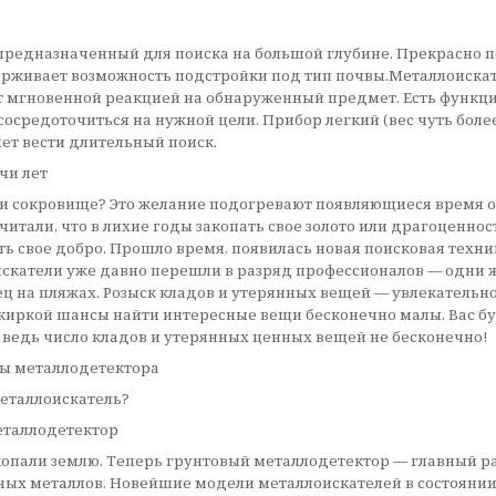
редназначенный для поиска на большой глубине. Прекрасно п
держивает возможность подстройки под тип почвы.Металлоискат
 мгновенной реакцией на обнаруженный предмет. Есть функция 
осредоточиться на нужной цели. Прибор легкий (вес чуть бол
яет вести длительный поиск.
чи лет
д или сокровище? Это желание подогревают появляющиеся время 
итали, что в лихие годы закопать свое золото или драгоценнос
ать свое добро. Прошло время, появилась новая поисковая техн
скатели уже давно перешли в разряд профессионалов — одни ж
 на пляжах. Розыск кладов и утерянных вещей — увлекательно
 киркой шансы найти интересные вещи бесконечно малы. Вас б
 ведь число кладов и утерянных ценных вещей не бесконечно!
ты металлодетектора
металлоискатель?
еталлодетектор
копали землю. Теперь грунтовый металлодетектор — главный р
ых металлов. Новейшие модели металлоискателей в состоянии