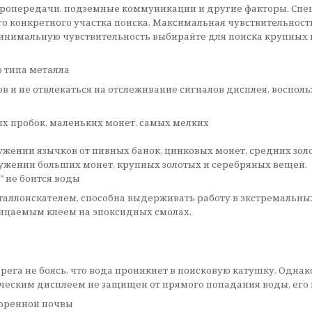
ропередачи, подземные коммуникации и другие факторы. Специ
о конкретного участка поиска. Максимальная чувствительност
 Минимальную чувствительность выбирайте для поиска крупных 
 типа металла
ов и не отвлекаться на отслеживание сигналов дисплея, воспо
х пробок, маленьких монет, самых мелких
жении язычков от пивных банок, цинковых монет, средних зол
ружении больших монет, крупных золотых и серебряных вещей.
" не боится воды
еталлоискателем, способна выдерживать работу в экстремальны
ницаемым клеем на эпоксидных смолах.
ега не боясь, что вода проникнет в поисковую катушку. Однако
еским дисплеем не защищен от прямого попадания воды, его п
соренной почвы