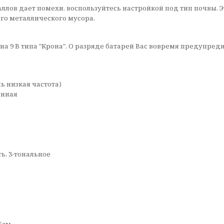
аллов дает помехи, воспользуйтесь настройкой под тип почвы. 
го металлического мусора.
 на 9 В типа "Крона". О разряде батарей Вас вовремя предупр
ь низкая частота)
енная
ь, 3-тональное