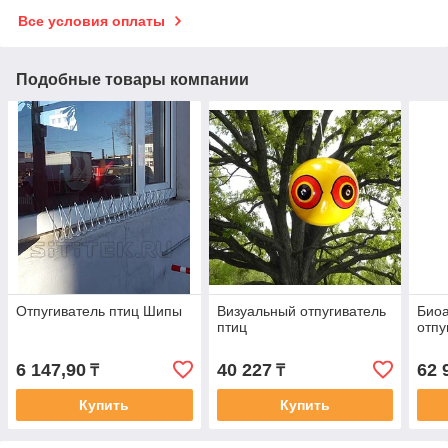
Все условия оплаты
Подобные товары компании
Отпугиватель птиц Шипы
Визуальный отпугиватель
Биоа
птиц
отпу
6 147,90
40 227
62 
₸
₸
Купить
Купить