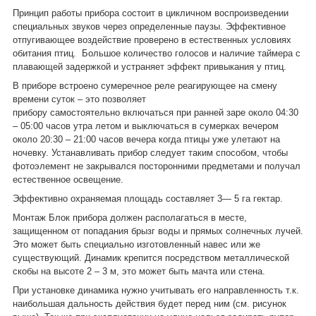
Принцип работы прибора состоит в цикличном воспроизведении
специальных звуков через определенные паузы. Эффективное
отпугивающее воздействие проверено в естественных условиях
обитания птиц. Большое количество голосов и наличие таймера с
плавающей задержкой и устраняет эффект привыкания у птиц.
В приборе встроено сумеречное реле реагирующее на смену
времени суток – это позволяет
прибору самостоятельно включаться при ранней заре около 04:30
– 05:00 часов утра летом и выключаться в сумерках вечером
около 20:30 – 21:00 часов вечера когда птицы уже улетают на
ночевку. Устанавливать прибор следует таким способом, чтобы
фотоэлемент не закрывался посторонними предметами и получал
естественное освещение.
Эффективно охраняемая площадь составляет 3― 5 га гектар.
Монтаж Блок прибора должен располагаться в месте,
защищенном от попадания брызг воды и прямых солнечных лучей.
Это может быть специально изготовленный навес или же
существующий. Динамик крепится посредством металлической
скобы на высоте 2 – 3 м, это может быть мачта или стена.
При установке динамика нужно учитывать его направленность т.к.
наибольшая дальность действия будет перед ним (см. рисунок