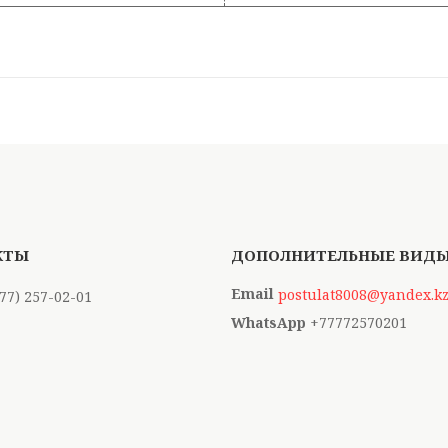
postulat8008@yandex.k
777) 257-02-01
+77772570201