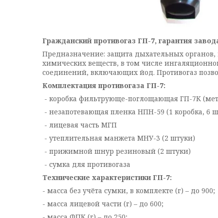
Гражданский противогаз
ГП-7, гарантия завод
Предназначение: защита дыхательных органов, 
химических веществ, в том числе ингаляционно
соединений, включающих йод. Противогаз позво
Комплектация противогаза ГП-7:
- коробка фильтрующе-поглощающая ГП-7К (мет
- незапотевающая пленка НПН-59 (1 коробка, 6 ш
- лицевая часть МГП
- утеплительная манжета МНУ-3 (2 штуки)
- прижимной шнур резиновый (2 штуки)
- сумка для противогаза
Технические характеристики ГП-7:
- масса без учёта сумки, в комплекте (г) – до 900;
- масса лицевой части (г) – до 600;
- масса ФПК (г) – до 250;