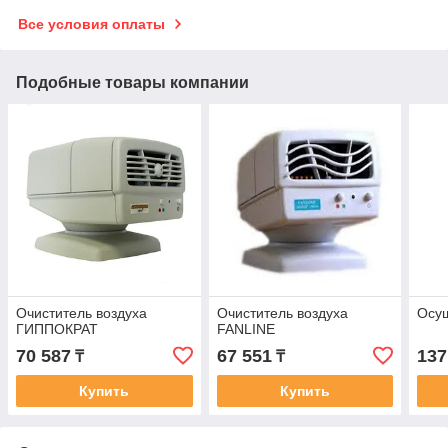
Все условия оплаты
Подобные товары компании
Очиститель воздуха
Очиститель воздуха
Осуш
ГИППОКРАТ
FANLINE
70 587
67 551
137
₸
₸
Купить
Купить