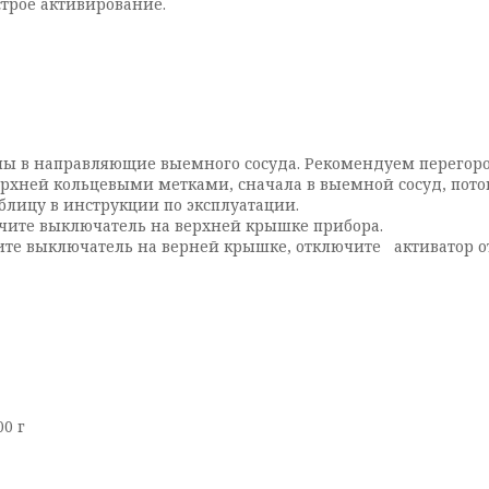
строе активирование.
ны в направляющие выемного сосуда. Рекомендуем перегоро
рхней кольцевыми метками, сначала в выемной сосуд, потом
блицу в инструкции по эксплуатации.
ючите выключатель на верхней крышке прибора.
е выключатель на верней крышке, отключите активатор от
00 г