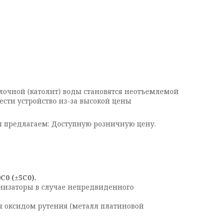
лочной (католит) воды становятся неотъемлемой
ести устройство из-за высокой цены
 предлагаем: Доступную розничную цену.
0 (±5C0).
онизаторы в случае непредвиденного
я оксидом рутения (металл платиновой