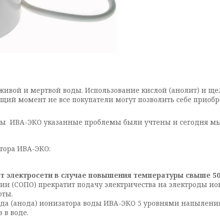
живой и мертвой воды. Использование кислой (анолит) и ще
ящий момент не все покупатели могут позволить себе приобр
ды ИВА-ЭКО указанные проблемы были учтены и сегодня мы
тора ИВА-ЭКО:
т электросети в случае повышения температуры свыше 50C
и (СОПО) прекратит подачу электричества на электроды и
оты.
ода (анода) ионизатора воды ИВА-ЭКО 5 уровнями напылени
 в воде.