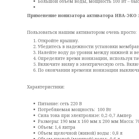
Большой объем воды, мощность 100 Вт – бы
Применение ионизатора активатора ИВА-ЭКО :
Пользоваться нашим активатором очень просто:
Откройте крышку.
Убедитесь в надежности установки мембра
Налейте воду до уровня между нижней и ве
Определите время ионизации, используя та
Включите вилку в электрическую сеть. Вкл
По окончании времени ионизации выключит
Характеристики:
Питание: сеть 220 В
Потребляемая мощность: 100 Вт
Сила тока при электролизе: 0,2-0,7 Ампер
Размеры: 190 мм х 160 мм х 200 мм Масса: 7
Объем: 1,4 литра
Объем щелочной (живой) воды : 0,8 л
Объем кислой (мертвой) воды: 0,6 л