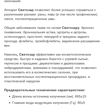
окончаний.
Аппарат
Светозар
позволяет более успешно справиться с
различными ранами: раны, язвы (в том числе трофические),
ожоги, послеоперационные швы.
Общие заболевания также по силам
Светозару
: бронхит,
пневмония, бронхиальная астма, артриты и артрозы,
остеохондроз, простатит, геморрой и трещины заднего
прохода, флебиты, тромбофлебиты, варикозное расширение
вен.
Наконец,
Светозар
эффективен как косметологическое
средство, быстро и надежно борется с угревой сыпью,
герпесом и прыщами, дерматитами и дерматозами,
нейродермитами, экземами и токсидермией, что позволяет
использовать его в косметических салонах, при
восстановительных послеоперационных процедурах, в
пластической хирургии.
Предварительные технические характеристики:
Длина волны источника излучения (нм): 665±15
Главная мода модуляции излучения (Гц): 80±5