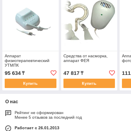
Аппарат
Средства от насморка,
Апп
физиотерапевтический
аппарат ФЕЯ
фото
УТМПК
95 634
47 817
111
₸
₸
Купить
Купить
О нас
Рейтинг не сформирован
Менее 5 отзывов за последний год
Работает с 26.01.2013