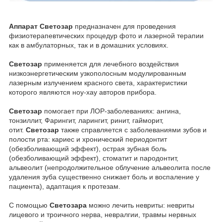
Аппарат Светозар
предназначен для проведения
физиотерапевтических процедур фото и лазерной терапии
как в амбулаторных, так и в домашних условиях.
Светозар
применяется для лечебного воздействия
низкоэнергетическим узкополосным модулированным
лазерным излучением красного света, характеристики
которого являются ноу-хау авторов прибора.
Светозар
помогает при ЛОР-заболеваниях: ангина,
тонзиллит, Фарингит, ларингит, ринит, гайморит,
отит.
Светозар
также справляется с заболеваниями зубов и
полости рта: кариес и хронический периодонтит
(обезболивающий эффект), острая зубная боль
(обезболивающий эффект), стоматит и пародонтит,
альвеолит (непродолжительное облучение альвеолита после
удаления зуба существенно снижает боль и воспаление у
пациента), адаптация к протезам.
С помощью
Светозара
можно лечить невриты: невриты
лицевого и троичного нерва, невралгии, травмы нервных