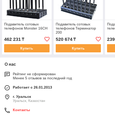
Подавитель сотовых
Подавитель сотовых
Пода
телефонов Monster 16CH
телефонов Терминатор
теле
200
462 231
520 674
239
₸
₸
Купить
Купить
О нас
Рейтинг не сформирован
Менее 5 отзывов за последний год
Работает с 26.01.2013
г. Уральск
Уральск, Казахстан
Контакты