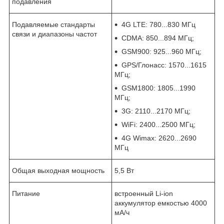
подавления
Подавляемые стандарты
4G LTE: 780...830 МГц
связи и диапазоны частот
CDMA: 850...894 МГц;
GSM900: 925...960 МГц;
GPS/Глонасс: 1570...1615
МГц;
GSM1800: 1805...1990
МГц;
3G: 2110...2170 МГц;
WiFi: 2400...2500 МГц;
4G Wimax: 2620...2690
МГц
Общая выходная мощность
5,5 Вт
Питание
встроенный Li-ion
аккумулятор емкостью 4000
мА/ч