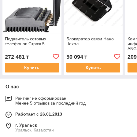
Подавитель сотовых
Блокиратор связи Нано
Ком
телефонов Страж 5
Чехол
инф
ANG
272 481
50 094
209
₸
₸
Купить
Купить
О нас
Рейтинг не сформирован
Менее 5 отзывов за последний год
Работает с 26.01.2013
г. Уральск
Уральск, Казахстан