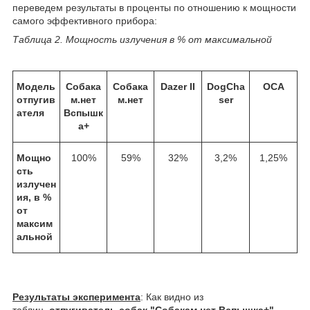
переведем результаты в проценты по отношению к мощности
самого эффективного прибора:
Таблица 2. Мощность излучения в % от максимальной
Модель
Собака
Собака
Dazer II
DogCha
ОСА
отпугив
м.нет
м.нет
ser
ателя
Вспышк
а+
Мощно
100%
59%
32%
3,2%
1,25%
сть
излучен
ия, в %
от
максим
альной
Результаты эксперимента
: Как видно из
таблиц,
отпугиватель собак "Собакам.нет Вспышка+"