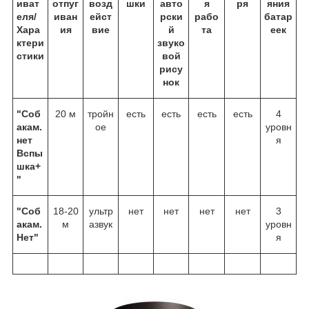
иват
отпуг
возд
шки
авто
я
ря
яния
еля/
иван
ейст
рски
рабо
батар
Хара
ия
вие
й
та
еек
ктери
звуко
стики
вой
рису
нок
"Соб
20 м
тройн
есть
есть
есть
есть
4
акам.
ое
уровн
нет
я
Вспы
шка+
"
"Соб
18-20
ультр
нет
нет
нет
нет
3
акам.
м
азвук
уровн
Нет"
я