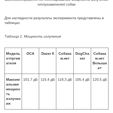
отпугивателей собак
Для наглядности результаты эксперимента представлены в
таблицах.
Таблица 1. Мощность излучения
Модель
ОСА
Dazer II
Собака
DogCha
Собака
отпугив
м.нет
ser
м.нет
ателя
Вспышк
а+
Максим
101,7 дБ
115,4 дБ
118,3 дБ
105,4 дБ
120,5 дБ
альная
мощнос
ть
излучен
ия