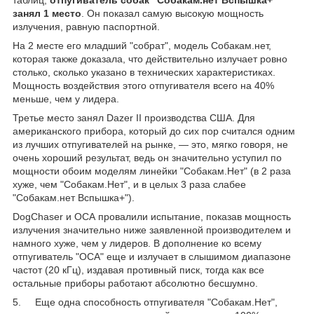
занял 1 место
. Он показал самую высокую мощность
излучения, равную паспортной.
На 2 месте его младший "собрат", модель Собакам.нет,
которая также доказала, что действительно излучает ровно
столько, сколько указано в технических характеристиках.
Мощность воздействия этого отпугивателя всего на 40%
меньше, чем у лидера.
Третье место занял Dazer II производства США. Для
американского прибора, который до сих пор считался одним
из лучших отпугивателей на рынке, — это, мягко говоря, не
очень хороший результат, ведь он значительно уступил по
мощности обоим моделям линейки "Собакам.Нет" (в 2 раза
хуже, чем "Собакам.Нет", и в целых 3 раза слабее
"Собакам.нет Вспышка+").
DogChaser и ОСА провалили испытание, показав мощность
излучения значительно ниже заявленной производителем и
намного хуже, чем у лидеров. В дополнение ко всему
отпугиватель "ОСА" еще и излучает в слышимом диапазоне
частот (20 кГц), издавая противный писк, тогда как все
остальные приборы работают абсолютно бесшумно.
5. Еще одна способность отпугивателя "Собакам.Нет",