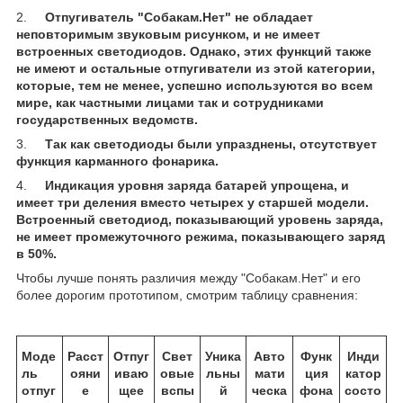
2.
Отпугиватель "Собакам.Нет" не обладает
неповторимым звуковым рисунком, и не имеет
встроенных светодиодов. Однако, этих функций также
не имеют и остальные отпугиватели из этой категории,
которые, тем не менее, успешно используются во всем
мире, как частными лицами так и сотрудниками
государственных ведомств.
3.
Так как светодиоды были упразднены, отсутствует
функция карманного фонарика.
4.
Индикация уровня заряда батарей упрощена, и
имеет три деления вместо четырех у старшей модели.
Встроенный светодиод, показывающий уровень заряда,
не имеет промежуточного режима, показывающего заряд
в 50%.
Чтобы лучше понять различия между "Собакам.Нет" и его
более дорогим прототипом, смотрим таблицу сравнения:
Моде
Расст
Отпуг
Свет
Уника
Авто
Функ
Инди
ль
ояни
иваю
овые
льны
мати
ция
катор
отпуг
е
щее
вспы
й
ческа
фона
состо