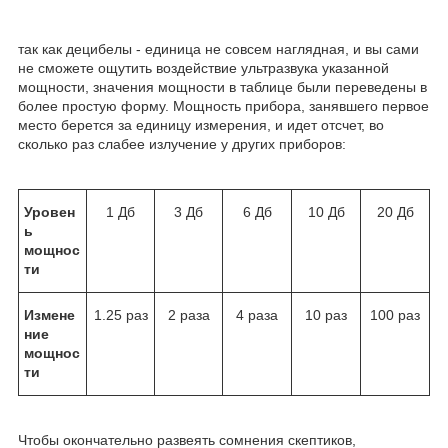
так как децибелы - единица не совсем наглядная, и вы сами
не сможете ощутить воздействие ультразвука указанной
мощности, значения мощности в таблице были переведены в
более простую форму. Мощность прибора, занявшего первое
место берется за единицу измерения, и идет отсчет, во
сколько раз слабее излучение у других приборов:
Уровен
1 Дб
3 Дб
6 Дб
10 Дб
20 Дб
ь
мощнос
ти
Измене
1.25 раз
2 раза
4 раза
10 раз
100 раз
ние
мощнос
ти
Чтобы окончательно развеять сомнения скептиков,