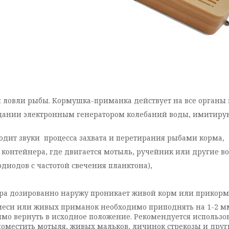
 ловли рыбы. Кормушка-приманка действует на все органы 
оздании электронным генератором колебаний воды, имитир
одит звуки процесса захвата и перетирания рыбами корма,
контейнера, где двигается мотыль, ручейник или другие во
диодов с частотой свечения планктона),
я контейнера дозированно наружу проникает жив
еси или живых приманок необходимо приподнять на 1-2 мм 
мо вернуть в исходное положение. Рекомендуется использо
поместить мотыля, живых мальков, личинок стрекозы и друг