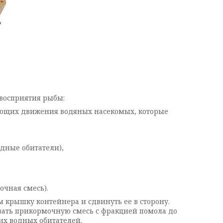
восприятия рыбы:
ующих движения водяных насекомых, которые
дные обитатели),
ой корм или прикормочная смесь).
крышку контейнера и сдвинуть ее в сторону.
вать прикормочную смесь с фракцией помола до
их водных обитателей.