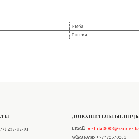
Рыба
Россия
postulat8008@yandex.k
777) 257-02-01
+77772570201