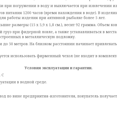
и при погружении в воду и выключается при извлечении из
в питания 1200 часов (время нахождения в воде). В издели
для работы изделия при активной рыбалке более 5 лет.
 размеры (15 х 5,9 х 1,8 см.), весит 92 грамма. Объем конте
й груз при фидерной ловле, а также устанавливаться в мес
встроенных в металлическую подложку.
 до 50 метров. На близком расстоянии начинает привлекат
тся использовать фирменный чехол (не входит в комплекта
Условия эксплуатации и гарантии.
. С
уатации в водной среде.
од по вине предприятия-изготовителя, покупатель получает