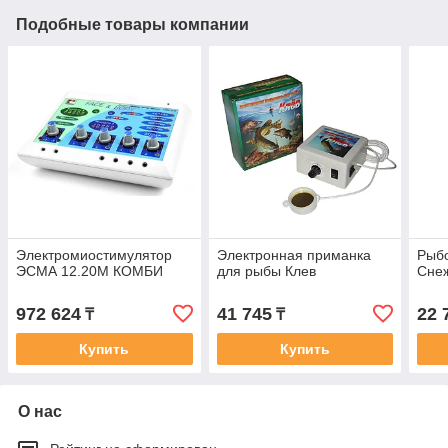
Подобные товары компании
Электромиостимулятор
Электронная приманка
Рыб
ЭСМА 12.20М КОМБИ
для рыбы Клев
Сне
972 624
41 745
22 
₸
₸
Купить
Купить
О нас