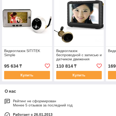
Видеоглазок SITITEK
Видеоглазок
Виде
Simple
беспроводной с записью и
датчиком движения
Corder
95 634
110 814
169
₸
₸
Купить
Купить
О нас
Рейтинг не сформирован
Менее 5 отзывов за последний год
Работает с 26.01.2013