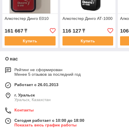
Алкотестер Динго Е010
Алкотестер Динго АТ-1000
Алко
161 667
116 127
106
₸
₸
Купить
Купить
О нас
Рейтинг не сформирован
Менее 5 отзывов за последний год
Работает с 26.01.2013
г. Уральск
Уральск, Казахстан
Контакты
Сегодня работает с 10:00 до 18:00
Показать весь график работы