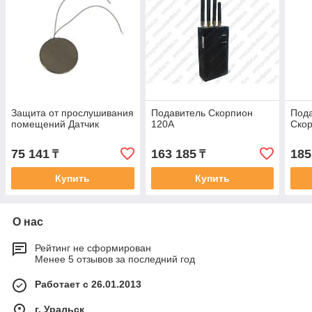
Защита от прослушивания
Подавитель Скорпион
Пода
помещений Датчик
120A
Ско
75 141
163 185
185
₸
₸
Купить
Купить
О нас
Рейтинг не сформирован
Менее 5 отзывов за последний год
Работает с 26.01.2013
г. Уральск