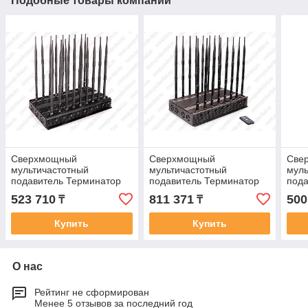
Подобные товары компании
Сверхмощный
Сверхмощный
Све
мультичастотный
мультичастотный
муль
подавитель Терминатор
подавитель Терминатор
пода
200
300
250
523 710
811 371
500
₸
₸
Купить
Купить
О нас
Рейтинг не сформирован
Менее 5 отзывов за последний год