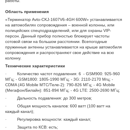
работы.
Область применения
«Терминатор Avto-CKJ-1607V6-4GH 600W» устанавливается
на автомобилях сопровождения – военной колонны, или
полицейских спецподразделений, или для охраны VIP-
персон. Данный прибор полностью блокирует частоты
сотовой связи на большом расстоянии. Всепогодные
пружинные антенны устанавливаются на крыше автомобиля
сопровождения и распространяют свое действие на всю
колонну.
Технические характеристики
· Количество частот подавления: 6 - GSM900: 925-960
МГц; - GSM1800: 1805-1990 МГц; - 3G: 2110-2170 Мгц; -
CDMA (4G Mobile МТС/Теле-2): 790-826 МГц; - 4G Mobile
(Мегафон/Билайн): 851-894 МГц; - 4G LTE: 2500-2690 МГц;
· Дальность подавления: до 300 метров;
· Общая мощность каналов: 600 ватт (100 ватт на
каждый канал);
· Регулировка мощности: каждый канал;
· Защита по КСВ: есть;