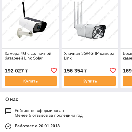
Камера 4G с солнечной
Уличная 3G/4G IP-камера
Бесп
батареей Link Solar
Link
кам
192 027
156 354
169
₸
₸
Купить
Купить
О нас
Рейтинг не сформирован
Менее 5 отзывов за последний год
Работает с 26.01.2013