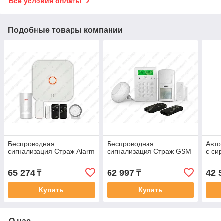
Все условия оплаты
Подобные товары компании
Беспроводная
Беспроводная
Авто
сигнализация Страж Alarm
сигнализация Страж GSM
с си
65 274
62 997
42 
₸
₸
Купить
Купить
О нас