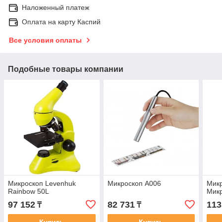
Наложенный платеж
Оплата на карту Каспий
Все условия оплаты
Подобные товары компании
Микроскоп Levenhuk
Микроскоп A006
Мик
Rainbow 50L
Мик
97 152
82 731
113
₸
₸