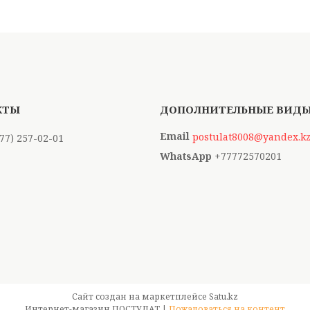
postulat8008@yandex.k
777) 257-02-01
+77772570201
Сайт создан на маркетплейсе
Satu.kz
Интернет-магазин ПОСТУЛАТ |
Пожаловаться на контент