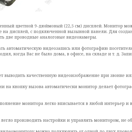
венный цветной 9-дюймовый (22,5 см) дисплей. Монитор мо
ие на дисплей, с подключенной вызывной панели. Для созд
ть две проводные аналоговые видеокамеры.
ть автоматическую видеозапись или фотографию посетителя 
одил, когда Вас не было дома, в офисе, на складе и т. д. З
яет выводить качественную видеоизображение при звонке и
и на кнопку вызова автоматически монитор делает фотогр
сполнение монитора легко вписывается в любой интерьер и 
 и легло производить настройки и управлять монитором, не
 видеомонитору можно подключить от одной до двух прово