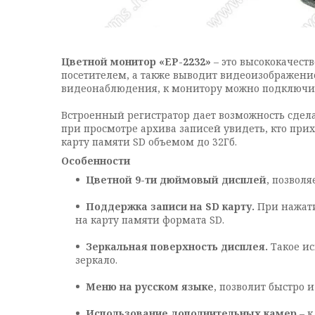
Цветной монитор «EP-2232»
– это высококачест
посетителем, а также выводит видеоизображен
видеонаблюдения, к монитору можно подключи
Встроенный регистратор дает возможность сдела
при просмотре архива записей увидеть, кто прих
карту памяти SD объемом до 32Гб.
Особенности
Цветной 9-ти дюймовый дисплей
, позвол
Поддержка записи на SD карту.
При нажати
на карту памяти формата SD.
Зеркальная поверхность дисплея.
Такое и
зеркало.
Меню на русском языке
, позволит быстро
Использование дополнительных камер
– к