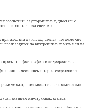
жет обеспечить двустороннюю аудиосвязь с
ания дополнительной системы
при нажатии на кнопку звонка, что позволит
апись производится на внутреннюю память или на
ли просмотре фотографий и видеороликов.
афию или видеозапись которые сохраняются
в режиме ожидания может использоваться как
 обладая знанием иностранных языков.
дных аналоговых видеокамер с микрофонами,