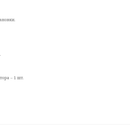
ановки.
.
ора – 1 шт.