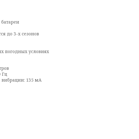
 батареи
ся до 3-х сезонов
ых погодных условиях
тров
 Гц
 вибрации: 135 мА