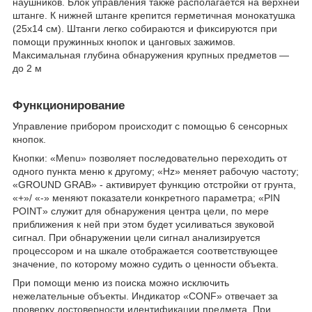
наушников. Блок управления также располагается на верхней
штанге. К нижней штанге крепится герметичная монокатушка
(25х14 см). Штанги легко собираются и фиксируются при
помощи пружинных кнопок и цанговых зажимов.
Максимальная глубина обнаружения крупных предметов —
до 2 м
Функционирование
Управление прибором происходит с помощью 6 сенсорных
кнопок.
Кнопки: «Menu» позволяет последовательно переходить от
одного пункта меню к другому; «Hz» меняет рабочую частоту;
«GROUND GRAB» - активирует функцию отстройки от грунта,
«+»/ «-» меняют показатели конкретного параметра; «PIN
POINT» служит для обнаружения центра цели, по мере
приближения к ней при этом будет усиливаться звуковой
сигнал. При обнаружении цели сигнал анализируется
процессором и на шкале отображается соответствующее
значение, по которому можно судить о ценности объекта.
При помощи меню из поиска можно исключить
нежелательные объекты. Индикатор «CONF» отвечает за
проверку достоверности идентификации предмета. При