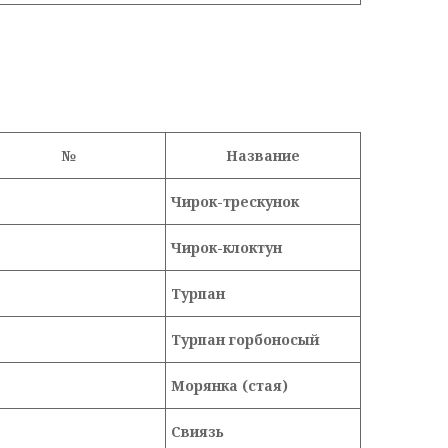
№
Название
Чирок-трескунок
Чирок-клоктун
Турпан
Турпан горбоносый
Морянка (стая)
Свиязь