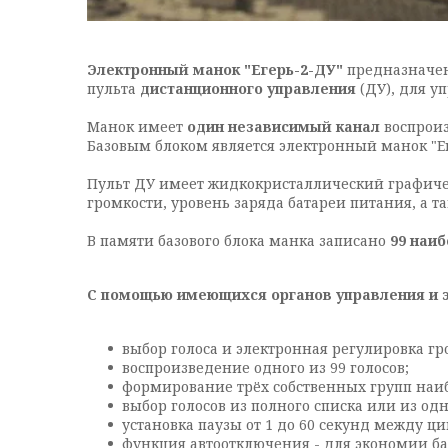
Электронный манок "Егерь-2-ДУ"
предназначен
пульта
дистанционного управления
(ДУ), для у
Манок имеет
один независимый канал
воспрои
Базовым блоком является электронный манок "Еге
Пульт ДУ имеет жидкокристаллический графичес
громкости, уровень заряда батареи питания, а 
В памяти базового блока манка записано
99 наи
С помощью имеющихся органов управления и 
выбор голоса и электронная регулировка гр
воспроизведение одного из 99 голосов;
формирование трёх собственных групп наиб
выбор голосов из полного списка или из од
установка паузы от 1 до 60 секунд между 
функция автоотключения - для экономии бат