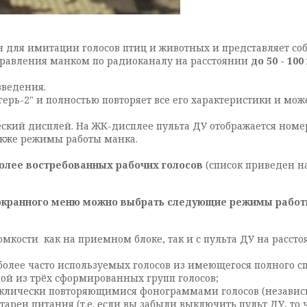
 для имитации голосов птиц и животных и представляет собо
правления манком по радиоканалу на расстоянии
до 50 - 100
зведения.
рь-2" и полностью повторяет все его характеристики и може
кий дисплей. На ЖК-дисплее пульта ДУ отображается номер
также режимы работы манка.
более востребованных рабочих голосов
(список приведен на
экранного меню можно выбрать следующие режимы работ
омкости как на приемном блоке, так и с пульта ДУ на рассто
олее часто используемых голосов из имеющегося полного сп
ной из трёх сформированных групп голосов;
циклически повторяющимися фонограммами голосов (независи
ареи питания (т.е. если вы забыли выключить пульт ДУ, то 