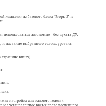
й комплект из базового блока "Егерь-2" и
 м
.
т использоваться автономно - без пульта ДУ.
 и название выбранного голоса, уровень
 странице внизу).
ы:
янии;
иска;
мая настройка для каждого голоса);
через установленное время после последнего