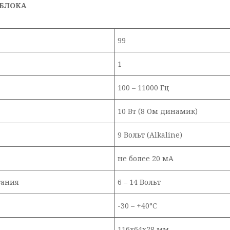
 БЛОКА
99
1
100 – 11000 Гц
10 Вт (8 Ом динамик)
9 Вольт (Alkaline)
не более 20 мА
тания
6 – 14 Вольт
-30 – +40°C
116х64х28 мм