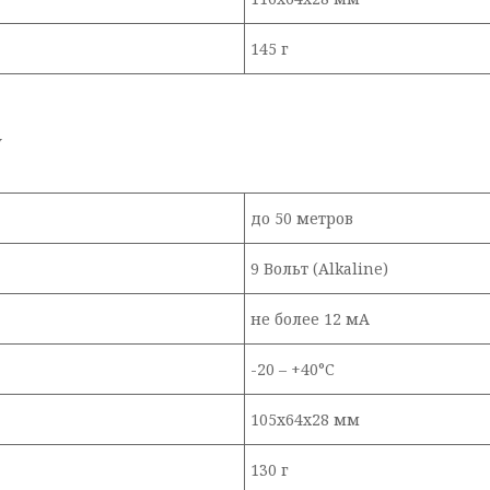
145 г
У
до 50 метров
9 Вольт (Alkaline)
не более 12 мА
-20 – +40°C
105х64х28 мм
130 г