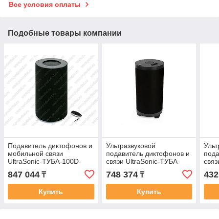
Все условия оплаты
Подобные товары компании
Подавитель диктофонов и
Ультразвуковой
Ульт
мобильной связи
подавитель диктофонов и
пода
UltraSonic-ТУБА-100D-
связи UltraSonic-ТУБА
связ
GSM
GS
847 044
748 374
432
₸
₸
Купить
Купить