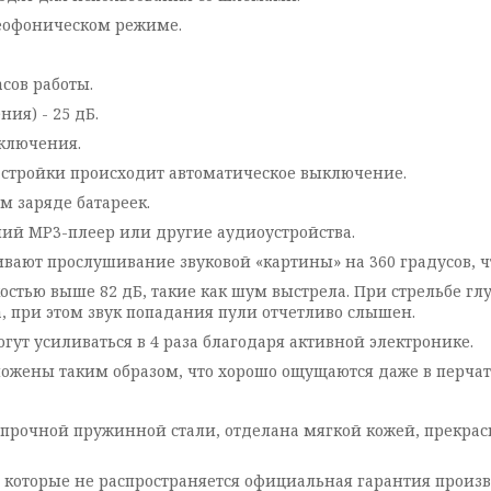
офоническом режиме.
сов работы.
я) - 25 дБ.
ключения.
стройки происходит автоматическое выключение.
заряде батареек.
й MP3-плеер или другие аудиоустройства.
 прослушивание звуковой «картины» на 360 градусов, что
ью выше 82 дБ, такие как шум выстрела. При стрельбе гл
ела, при этом звук попадания пули отчетливо слышен.
усиливаться в 4 раза благодаря активной электронике.
ены таким образом, что хорошо ощущаются даже в перчат
очной пружинной стали, отделана мягкой кожей, прекрасн
которые не распространяется официальная гарантия произво