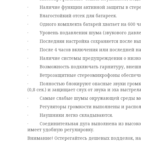
· Наличие функции активной защиты в стере
· Влагостойкий отсек для батареек.
· Одного комплекта батарей хватает на 600 ча
· Уровень подавления шума (звукового давлени
· Последняя настройка сохраняется после вы
· После 4 часов включения или последней на
· Наличие системы предупреждения о низком 
· Возможность подключать гарнитуру, внешни
· Ветрозащитные стереомикрофоны обеспечивают
· Полностью блокируют опасные звуки громкост
(0,8 сек.) и защищает слух от звука и эха выстр
· Самые слабые шумы окружающей среды могут 
· Регуляторы громкости выполнены и располож
· Наушники легко складываются.
· Соединительная дуга выполнена из высокопр
имеет удобную регулировку.
Внимание! Остерегайтесь дешевых подделок, на 