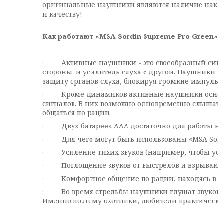
оригинальные наушники являются наличие накле
и качеству!
Как
работают
«MSA Sordin Supreme Pro Green»
· Активные наушники - это своеобразный симби
стороны, и усилитель слуха с другой. Наушник
защиту органов слуха, блокируя громкие импуль
· Кроме динамиков активные наушники оснащ
сигналов. В них возможно одновременно слышать
общаться по рации.
· Двух батареек AAA достаточно для работы на
· Для чего могут быть использованы «MSA Sor
· Усиление тихих звуков (например, чтобы ус
· Поглощение звуков от выстрелов и взрываю
· Комфортное общение по рации, находясь в 
· Во время стрельбы наушники глушат звуковое
Именно поэтому охотники, любители практичес