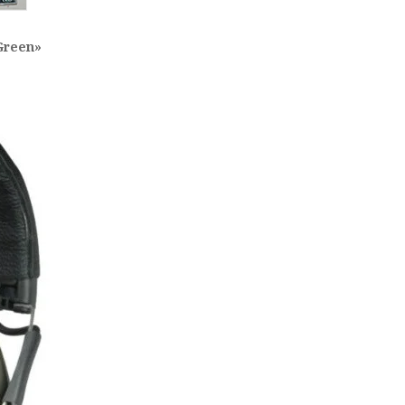
Green»