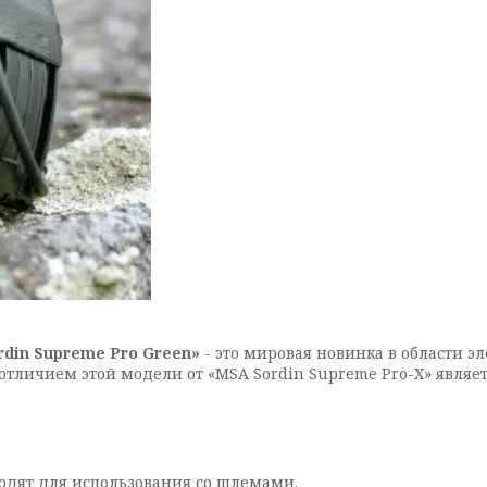
din Supreme Pro Green»
- это мировая новинка в области э
 отличием этой модели от «MSA Sordin Supreme Pro-X» явля
ят для использования со шлемами.