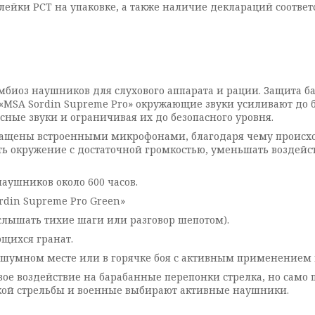
йки РСТ на упаковке, а также наличие деклараций соответ
оз наушников для слухового аппарата и рации. Защита бар
и «MSA Sordin Supreme Pro» окружающие звуки усиливают до
сные звуки и ограничивая их до безопасного уровня.
ены встроенными микрофонами, благодаря чему происход
 окружение с достаточной громкостью, уменьшать воздейств
ушников около 600 часов.
din Supreme Pro Green»
лышать тихие шаги или разговор шепотом).
щихся гранат.
шумном месте или в горячке боя с активным применением 
 воздействие на барабанные перепонки стрелка, но само п
кой стрельбы и военные выбирают активные наушники.