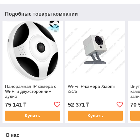
Подобные товары компании
Панорамная IP камера с
Wi-Fi IP-камера Xiaomi
Внут
Wi-Fi и двухсторонним
iSC5
каме
аудио
зап
75 141
52 371
70 
₸
₸
Купить
Купить
О нас