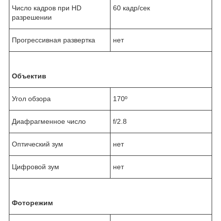
Число кадров при HD
60 кадр/сек
разрешении
Прогрессивная развертка
нет
Объектив
Угол обзора
170º
Диафрагменное число
f/2.8
Оптический зум
нет
Цифровой зум
нет
Фоторежим