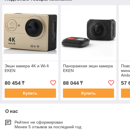
Экшн камера 4K и Wi-fi
Панорамная экшн камера
Пово
EKEN
EKEN
мин
Amb
80 454
88 044
57 
₸
₸
Купить
Купить
О нас
Рейтинг не сформирован
Менее 5 отзывов за последний год