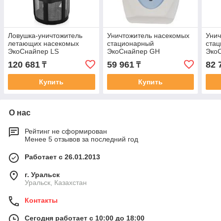
Ловушка-уничтожитель
Уничтожитель насекомых
Унич
летающих насекомых
стационарный
ста
ЭкоСнайпер LS
ЭкоСнайпер GH
ЭкоС
кома
120 681
59 961
82 
₸
₸
и му
Купить
Купить
О нас
Рейтинг не сформирован
Менее 5 отзывов за последний год
Работает с 26.01.2013
г. Уральск
Уральск, Казахстан
Контакты
Сегодня работает с 10:00 до 18:00