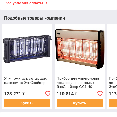
Все условия оплаты
Подобные товары компании
Уничтожитель летающих
Прибор для уничтожения
Приб
насекомых ЭкоСнайпер
летающих насекомых
лет
ЭкоСнайпер GC1-40
Эко
128 271
110 814
113
₸
₸
Купить
Купить