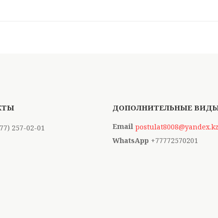
postulat8008@yandex.k
777) 257-02-01
+77772570201