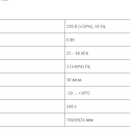
220 В (±20%), 50 Гц
6 Вт
21 - 44 кГц
5 (±40%) Гц
50 кв.м.
-20 … +50°С
100 г
70х50х35 мм