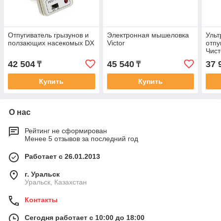
Отпугиватель грызунов и
Электронная мышеловка
Ульт
ползающих насекомых DX
Victor
отпу
Чис
42 504
45 540
37 
₸
₸
Купить
Купить
О нас
Рейтинг не сформирован
Менее 5 отзывов за последний год
Работает с 26.01.2013
г. Уральск
Уральск, Казахстан
Контакты
Сегодня работает с 10:00 до 18:00