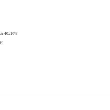
мА 40±10%
КИ