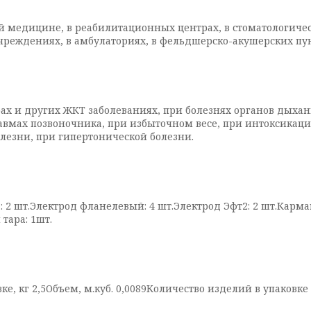
й медицине, в реабилитационных центрах, в стоматологическ
чреждениях, в амбулаториях, в фельдшерско-акушерских пун
х и других ЖКТ заболеваниях, при болезнях органов дыхани
травмах позвоночника, при избыточном весе, при интоксикац
лезни, при гипертонической болезни.
 2 шт.Электрод фланелевый: 4 шт.Электрод Эфт2: 2 шт.Карман
тара: 1шт.
овке, кг 2,5Объем, м.куб. 0,0089Количество изделий в упаков