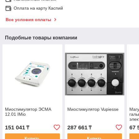
Оплата на карту Каспий
Все условия оплаты
Подобные товары компании
Миостимулятор ЭСМА
Миостимулятор Vupiesse
Магу
12.01 IMio
галь
эле
151 041
287 661
67 
₸
₸
Купить
Купить