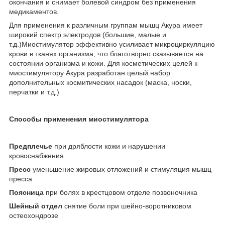
окончания и снимает болевой синдром без применения
медикаментов.
Для применения к различным группам мышц Акура имеет
широкий спектр электродов (большие, малые и
т.д.)Миостимулятор эффективно усиливает микроциркуляцию
крови в тканях организма, что благотворно сказывается на
состоянии организма и кожи. Для косметических целей к
миостимулятору Акура разработан целый набор
дополнительных космитических насадок (маска, носки,
перчатки и т.д.)
Способы применения миостимулятора
Предплечье
при дряблости кожи и нарушении
кровоснабжения
Пресс
уменьшение жировых отложений и стимуляция мышц
пресса
Поясница
при болях в крестцовом отделе позвоночника
Шейный отдел
снятие боли при шейно-воротниковом
остеохондрозе