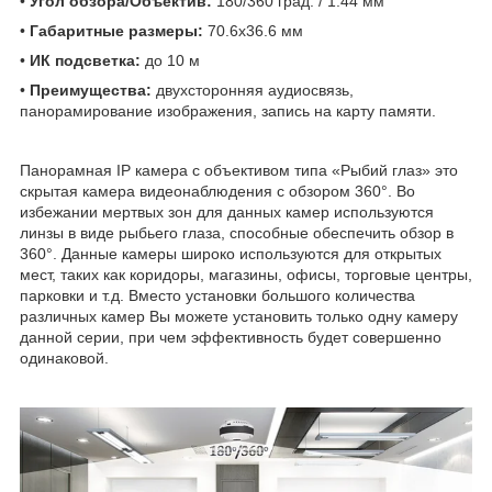
•
Угол обзора/Объектив:
180/360 град. / 1.44 мм
•
Габаритные размеры:
70.6х36.6 мм
•
ИК подсветка:
до 10 м
•
Преимущества:
двухсторонняя аудиосвязь,
панорамирование изображения, запись на карту памяти.
Панорамная IP камера с объективом типа «Рыбий глаз» это
скрытая камера видеонаблюдения с обзором 360°. Во
избежании мертвых зон для данных камер используются
линзы в виде рыбьего глаза, способные обеспечить обзор в
360°. Данные камеры широко используются для открытых
мест, таких как коридоры, магазины, офисы, торговые центры,
парковки и т.д. Вместо установки большого количества
различных камер Вы можете установить только одну камеру
данной серии, при чем эффективность будет совершенно
одинаковой.