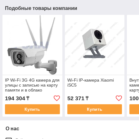
Подобные товары компании
IP Wi-Fi 3G 4G камера для
Wi-Fi IP-камера Xiaomi
Внут
улицы c записью на карту
iSC5
каме
памяти и в облако
карт
194 304
52 371
100
₸
₸
Купить
Купить
О нас