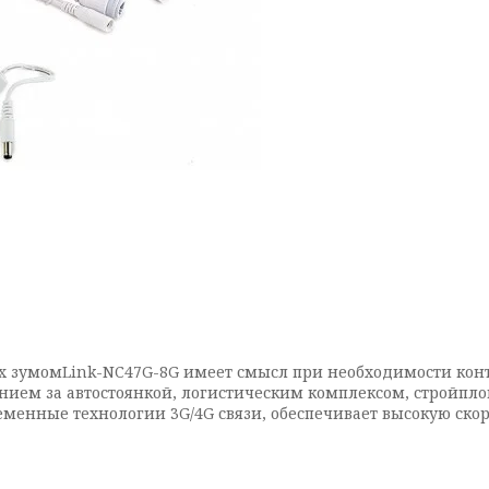
 5x зумомLink-NC47G-8G имеет смысл при необходимости ко
ением за автостоянкой, логистическим комплексом, стройп
енные технологии 3G/4G связи, обеспечивает высокую ско