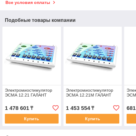
Все условия оплаты
Подобные товары компании
Электромиостимулятор
Электромиостимулятор
Эле
ЭСМА 12.21 ГАЛАНТ
ЭСМА 12.21М ГАЛАНТ
ЭСМ
1 478 601
1 453 554
681
₸
₸
Купить
Купить