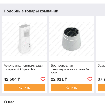
Подобные товары компании
Автономная сигнализация
Беспроводная
Замо
с сиреной Страж Alarm
светошумовая сирена V-
care
42 504
22 011
37 
₸
₸
Купить
Купить
О нас