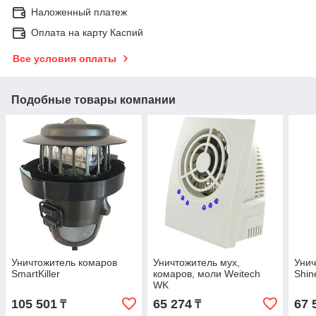
Наложенный платеж
Оплата на карту Каспий
Все условия оплаты
Подобные товары компании
Уничтожитель комаров
Уничтожитель мух,
Унич
SmartKiller
комаров, моли Weitech
Shin
WK
105 501
65 274
67 
₸
₸