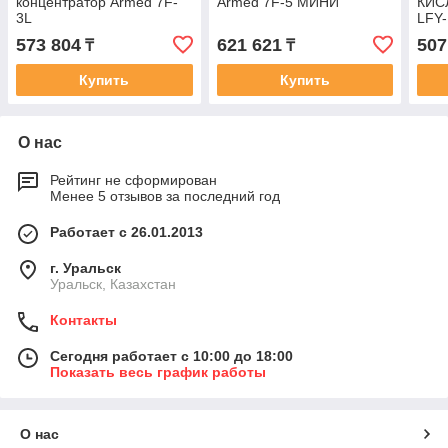
концентратор Armed 7F-
Armed 7F-5 МИНИ
КИС
3L
LFY-
573 804
621 621
507
₸
₸
Купить
Купить
О нас
Рейтинг не сформирован
Менее 5 отзывов за последний год
Работает с 26.01.2013
г. Уральск
Уральск, Казахстан
Контакты
Сегодня работает с 10:00 до 18:00
Показать весь график работы
О нас