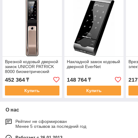
Врезной кодовый дверной
Накладной замок кодовый
Врез
замок UNICOR PATRICK
дверной EverNet
элек
8000 биометрический
452 364
148 764
217
₸
₸
Купить
Купить
О нас
Рейтинг не сформирован
Менее 5 отзывов за последний год
Работает с 26.01.2013