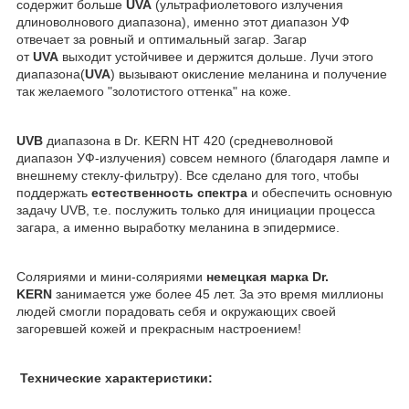
содержит больше
UVA
(ультрафиолетового излучения
длиноволнового диапазона), именно этот диапазон УФ
отвечает за ровный и оптимальный загар. Загар
от
UVA
выходит устойчивее и держится дольше. Лучи этого
диапазона(
UVA
) вызывают окисление меланина и получение
так желаемого "золотистого оттенка" на коже.
UVB
диапазона в Dr. KERN HT 420 (средневолновой
диапазон УФ-излучения) совсем немного (благодаря лампе и
внешнему стеклу-фильтру). Все сделано для того, чтобы
поддержать
естественность спектра
и обеспечить основную
задачу UVB, т.е. послужить только для инициации процесса
загара, а именно выработку меланина в эпидермисе.
Соляриями и мини-соляриями
немецкая марка Dr.
KERN
занимается уже более 45 лет. За это время миллионы
людей смогли порадовать себя и окружающих своей
загоревшей кожей и прекрасным настроением!
Технические характеристики: