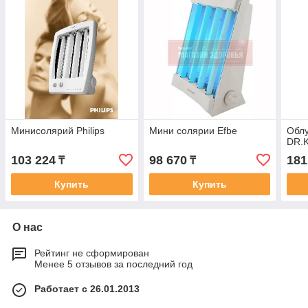
Минисолярий Philips
Мини солярии Efbe
Облу
DR.
103 224
98 670
181
₸
₸
Купить
Купить
О нас
Рейтинг не сформирован
Менее 5 отзывов за последний год
Работает с 26.01.2013