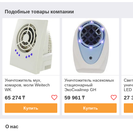
Подобные товары компании
Уничтожитель мух,
Уничтожитель насекомых
Свет
комаров, моли Weitech
стационарный
унич
WK
ЭкоСнайпер GH
LED
65 274
59 961
27 
₸
₸
Купить
Купить
О нас