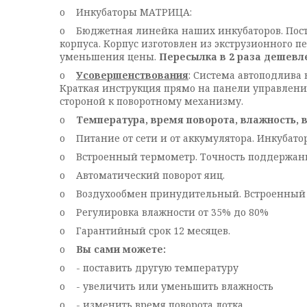
o Инкубаторы МАТРИЦА:
o Бюджетная линейка наших инкубаторов. Постр
корпуса. Корпус изготовлен из экструзионного 
уменьшения цены.
Пересылка в 2 раза дешевл
o
Усовершенствования
: Система автоподлива
Краткая инструкция прямо на панели управления
стороной к поворотному механизму.
o
Температура, время поворота, влажность, 
o Питание от сети и от аккумулятора. Инкубато
o Встроенный термометр. Точность поддержания
o Автоматический поворот яиц.
o Воздухообмен принудительный. Встроенный 
o Регулировка влажности от 35% до 80%
o Гарантийный срок 12 месяцев.
o
Вы сами можете:
o - поставить другую температуру
o - увеличить или уменьшить влажность
o - изменить время поворота лотка