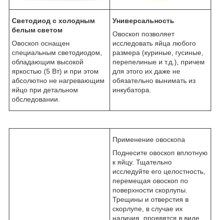
Светодиод с холодным
Универсальность
белым светом
Овоскоп позволяет
Овоскоп оснащен
исследовать яйца любого
специальным светодиодом,
размера (куриные, гусиные,
обладающим высокой
перепелиные и т.д.), причем
яркостью (5 Вт) и при этом
для этого их даже не
абсолютно не нагревающим
обязательно вынимать из
яйцо при детальном
инкубатора.
обследовании.
Применение овоскопа
Поднесите овоскоп вплотную
к яйцу. Тщательно
исследуйте его целостность,
перемещая овоскоп по
поверхности скорлупы.
Трещины и отверстия в
скорлупе, в случае их
наличия, проявятся в виде