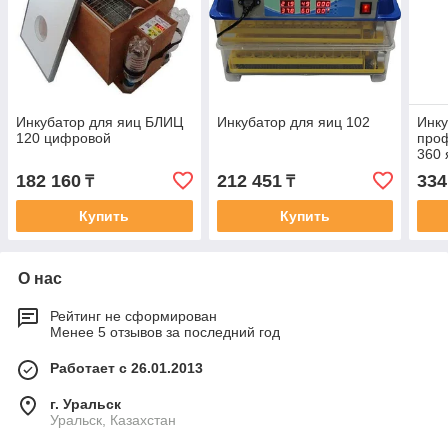
Инкубатор для яиц БЛИЦ
Инкубатор для яиц 102
Инку
120 цифровой
про
360 
182 160
212 451
334
₸
₸
Купить
Купить
О нас
Рейтинг не сформирован
Менее 5 отзывов за последний год
Работает с 26.01.2013
г. Уральск
Уральск, Казахстан