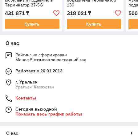
мобильный подавитель
подавитель Терминатор
муль
Терминатор 37-5G
130
пода
250
431 871
318 021
500
₸
₸
Купить
Купить
О нас
Рейтинг не сформирован
Менее 5 отзывов за последний год
Работает с 26.01.2013
г. Уральск
Уральск, Казахстан
Контакты
Сегодня выходной
Показать весь график работы
О нас